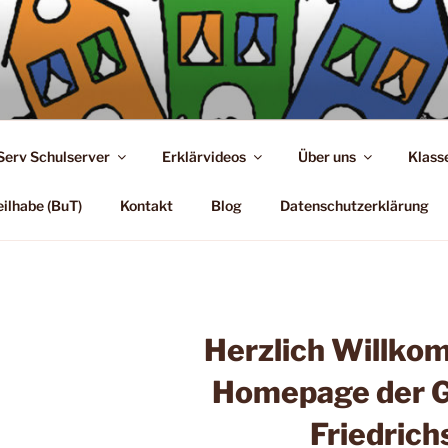
Serv Schulserver
Erklärvideos
Über uns
Klass
eilhabe (BuT)
Kontakt
Blog
Datenschutzerklärung
Herzlich Willko
Homepage der G
Friedrich